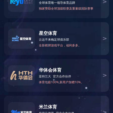
除砂设备
刮吸泥机
高效沉淀池系统
滤布滤池系统
脱水设备
气浮设备
药剂投加系统
输送设备
闸门系列
其他设备
地 址：无锡新区鸿山街道鸿达路112
号