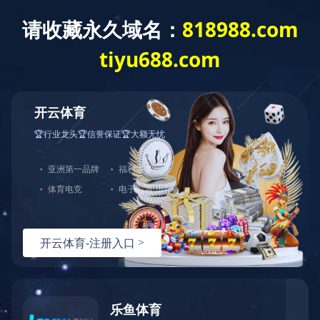
关于我们
新
- 栏目导航 -
除砂设备
拦污设备