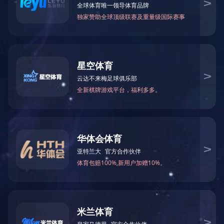
除砂设备
刮吸泥机
高效沉淀池系统
滤布滤池系统
脱水设备
气浮设备
药剂投加系统
输送设备
闸门系列
其他设备
地 址：无锡新区鸿山街道鸿达路112
号