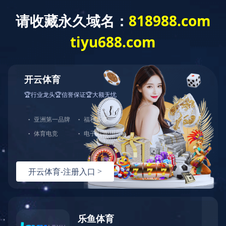
关于我们
新
- 栏目导航 -
输送设备
拦污设备