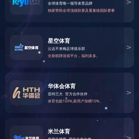
除砂设备
刮吸泥机
高效沉淀池系统
滤布滤池系统
脱水设备
气浮设备
药剂投加系统
输送设备
闸门系列
其他设备
地 址：无锡新区鸿山街道鸿达路112
号