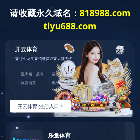
关于我们
新
- 栏目导航 -
输送设备
拦污设备